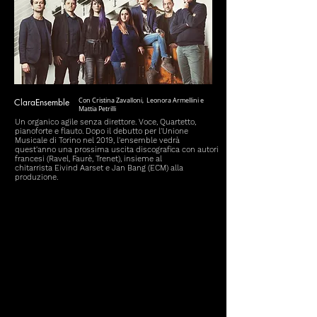
ClaraEnsemble
Con Cristina Zavalloni, Leonora Armellini e
Mattia Petrilli
Un organico agile senza direttore. Voce, Quartetto,
pianoforte e flauto. Dopo il debutto per l'Unione
Musicale di Torino nel 2019,
l'ensemble vedrà
quest'anno una prossima uscita discografica con autori
francesi (Ravel, Faurè, Trenet), insieme al
chitarrista Eivind Aarset e Jan Bang (ECM) alla
produzione.