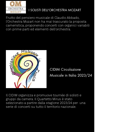
I SOLISTI DELL'ORCHESTRA MOZART
Frutto del pensiero musicale di Claudio Abbado,
l'Orchestra Mozart non ha mai trascurato la proposta
cameristica, proponendo concerti con organici variabili
con prime parti ed elementi dell'orchestra.
CIDIM Circolazione
Musicale in
Italia 2023/24
Il CIDIM organizza e promuove tournée di solisti e
gruppi da camera. Il Quartetto Mirus è stato
selezionato a partire dalla stagione 2023/24 per una
serie di concerti su tutto il territorio nazionale.