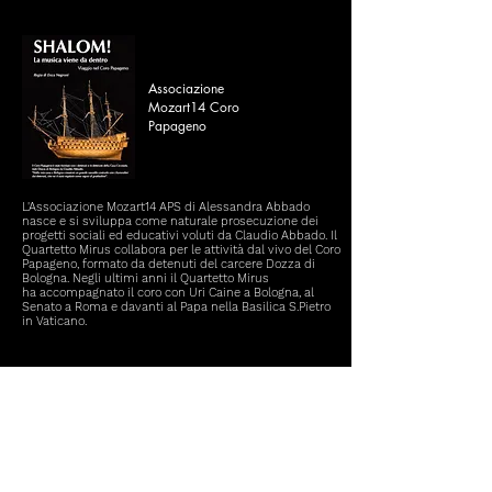
Associazione
Mozart14 Coro
Papageno
L'Associazione
Mozart14 APS di Alessandra Abbado
nasce e si sviluppa come naturale prosecuzione dei
progetti sociali ed educativi voluti da Claudio Abbado. Il
Quartetto Mirus collabora per le attività dal vivo del Coro
Papageno, formato da detenuti del carcere Dozza di
Bologna. Negli ultimi anni il Quartetto Mirus
ha accompagnato il coro con Uri Caine a Bologna, al
Senato a Roma e davanti al Papa nella Basilica S.Pietro
in Vaticano.